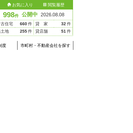
お気に入り
閲覧履歴
998
公開中
2026.08.08
件
中古住宅
660
件
貸 家
32
件
売土地
255
件
貸店舗
51
件
制度
市町村・不動産会社を探す