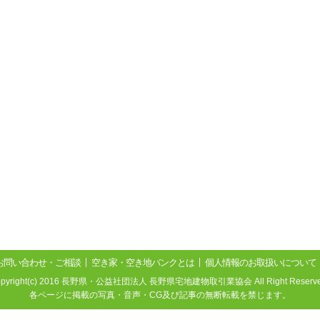
お問い合わせ・ご相談
空き家・空き地バンクとは
個人情報のお取扱いについて
opyright(c) 2016 長野県・公益社団法人 長野県宅地建物取引業協会 All Right Reserve
各ページに掲載の写真・音声・CG及び記事の無断転載を禁じます。