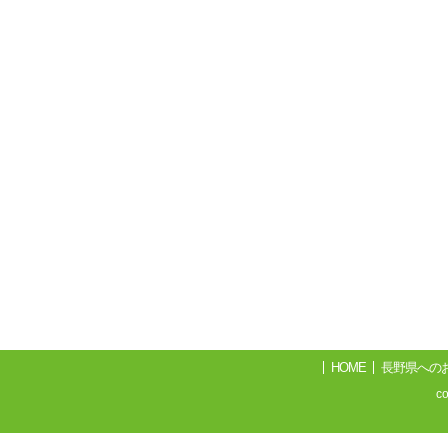
HOME
長野県への
c