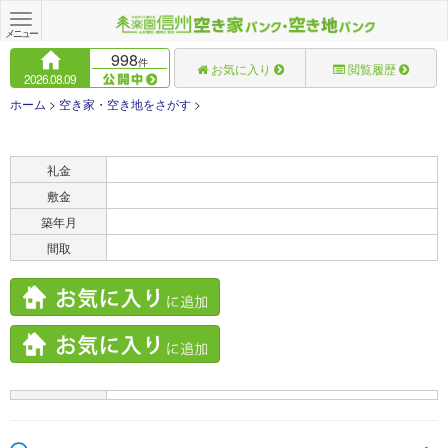
Toggle
navigation
メニュー
998
件
お気に入り
閲覧履歴
2026.08.09
ホーム
>
空き家・空き地をさがす
>
賃料
礼金
敷金
築年月
間取