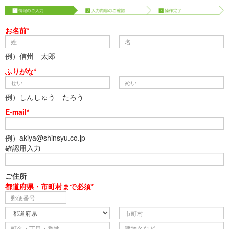
お名前*
例）信州 太郎
ふりがな*
例）しんしゅう たろう
E-mail*
例）akiya@shinsyu.co.jp
確認用入力
ご住所
都道府県・市町村まで必須*