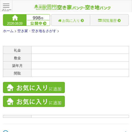
Toggle
navigation
メニュー
998
件
お気に入り
閲覧履歴
2026.08.09
ホーム
>
空き家・空き地をさがす
>
賃料
礼金
敷金
築年月
間取