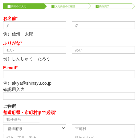
お名前*
例）信州 太郎
ふりがな*
例）しんしゅう たろう
E-mail*
例）akiya@shinsyu.co.jp
確認用入力
ご住所
都道府県・市町村まで必須*