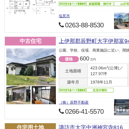
塩尻市
0263-88-8530
中古住宅
上伊那郡辰野町大字伊那富94
公園、学校、役場、商業施設に近い、閑
600
価格
万円
2
423.06m
(公簿)／
土地面積
127.97坪
築年月
1978年11月
（株）辰野不動産
0266-41-5570
住宅用土地
諏訪市大字中洲神宮寺816