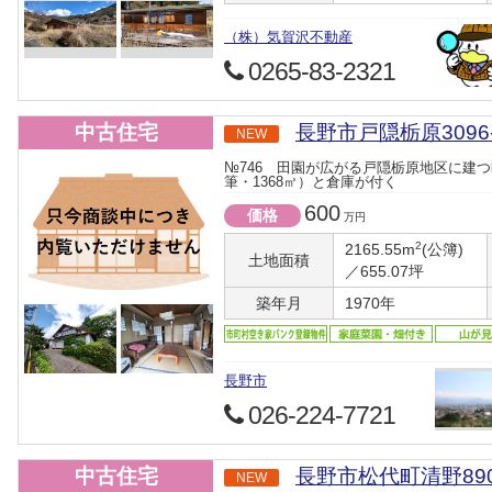
（株）気賀沢不動産
0265-83-2321
中古住宅
長野市戸隠栃原3096
NEW
№746 田園が広がる戸隠栃原地区に建つ
筆・1368㎡）と倉庫が付く
600
価格
万円
2
2165.55m
(公簿)
土地面積
／655.07坪
築年月
1970年
長野市
026-224-7721
中古住宅
長野市松代町清野89
NEW