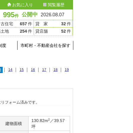
お気に入り
閲覧履歴
995
公開中
2026.08.07
件
中古住宅
657
件
貸 家
32
件
売土地
254
件
貸店舗
52
件
制度
市町村・不動産会社を探す
3
│
14
│
15
│
16
│
17
│
18
│
19
はリフォーム済みです。
2
130.82m
／39.57
建物面積
坪