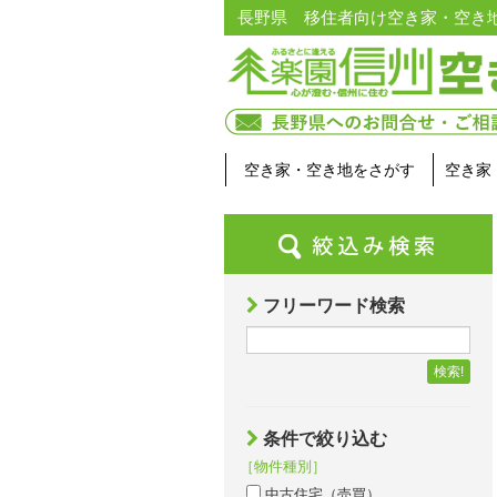
長野県 移住者向け空き家・空き
空き家・空き地をさがす
空き家
フリーワード検索
検索!
条件で絞り込む
［物件種別］
中古住宅（売買）