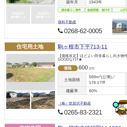
築年月
1943年
保科不動産
0268-62-0005
住宅用土地
駒ヶ根市下平713-11
【価格改定】ほどよい田舎暮らし向き物
GOODなｴﾘｱ★
600
価格
万円
2
589m
(公簿)／
土地面積
178.17坪
建蔽率
60%
（株）気賀沢不動産
0265-83-2321