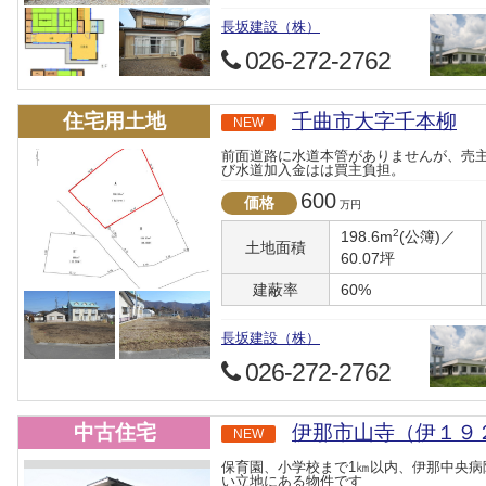
長坂建設（株）
026-272-2762
住宅用土地
千曲市大字千本柳
NEW
前面道路に水道本管がありませんが、売
び水道加入金はは買主負担。
600
価格
万円
2
198.6m
(公簿)／
土地面積
60.07坪
建蔽率
60%
長坂建設（株）
026-272-2762
中古住宅
伊那市山寺（伊１９
NEW
保育園、小学校まで1㎞以内、伊那中央病
い立地にある物件です