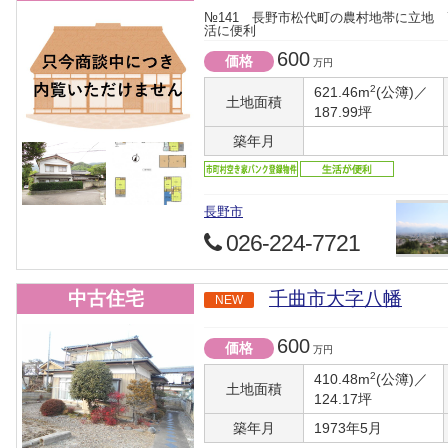
№141 長野市松代町の農村地帯に立地
活に便利
600
価格
万円
2
621.46m
(公簿)／
土地面積
187.99坪
築年月
長野市
026-224-7721
中古住宅
千曲市大字八幡
NEW
600
価格
万円
2
410.48m
(公簿)／
土地面積
124.17坪
築年月
1973年5月