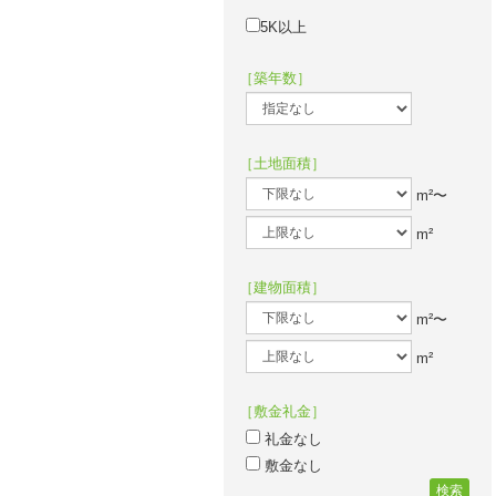
5K以上
［築年数］
［土地面積］
m²〜
m²
［建物面積］
m²〜
m²
［敷金礼金］
礼金なし
敷金なし
検索