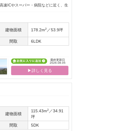
 高速ICやスーパー・病院などに近く、生
2
建物面積
178.2m
／53.9坪
間取
6LDK
最終更新日
2026.08.05
▶詳しく見る
2
115.43m
／34.91
建物面積
坪
間取
5DK