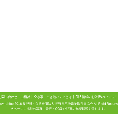
お問い合わせ・ご相談
空き家・空き地バンクとは
個人情報のお取扱いについて
opyright(c) 2016 長野県・公益社団法人 長野県宅地建物取引業協会 All Right Reserve
各ページに掲載の写真・音声・CG及び記事の無断転載を禁じます。