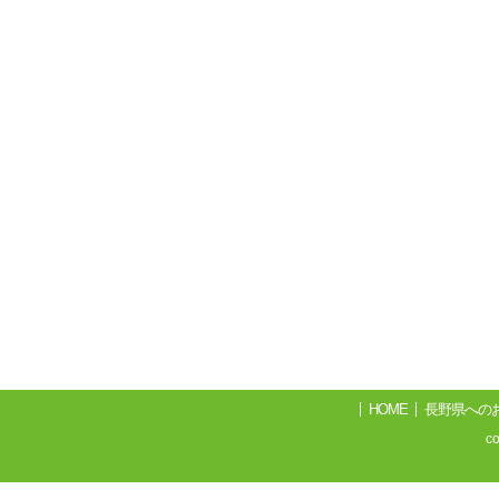
HOME
長野県への
c