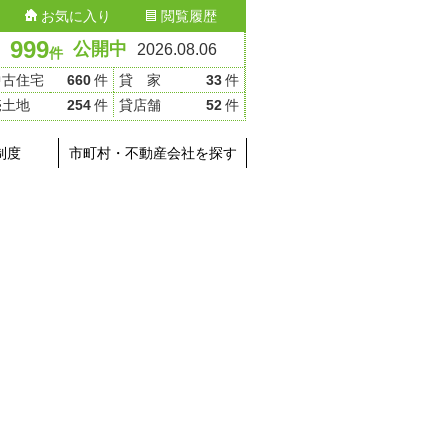
お気に入り
閲覧履歴
999
公開中
2026.08.06
件
中古住宅
660
件
貸 家
33
件
売土地
254
件
貸店舗
52
件
制度
市町村・不動産会社を探す