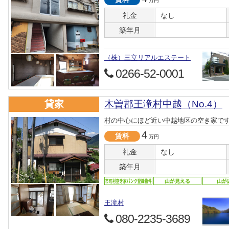
万円
礼金
なし
築年月
（株）三立リアルエステート
0266-52-0001
貸家
木曽郡王滝村中越（No.4）
村の中心にほど近い中越地区の空き家で
4
賃料
万円
礼金
なし
築年月
王滝村
080-2235-3689