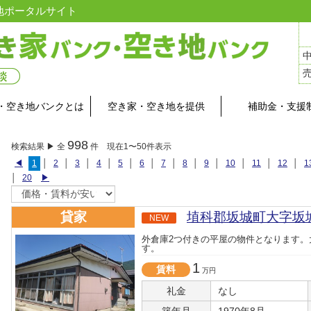
地ポータルサイト
・空き地バンクとは
空き家・空き地を提供
補助金・支援
998
検索結果 ▶ 全
件 現在1〜50件表示
◀
1
│
2
│
3
│
4
│
5
│
6
│
7
│
8
│
9
│
10
│
11
│
12
│
1
│
20
▶
貸家
埴科郡坂城町大字坂
NEW
外倉庫2つ付きの平屋の物件となります。
す。
1
賃料
万円
礼金
なし