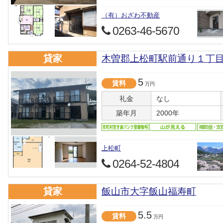
（有）おざわ不動産
0263-46-5670
貸家
木曽郡上松町駅前通り１丁
5
賃料
万円
礼金
なし
築年月
2000年
上松町
0264-52-4804
貸家
飯山市大字飯山福寿町
5.5
賃料
万円