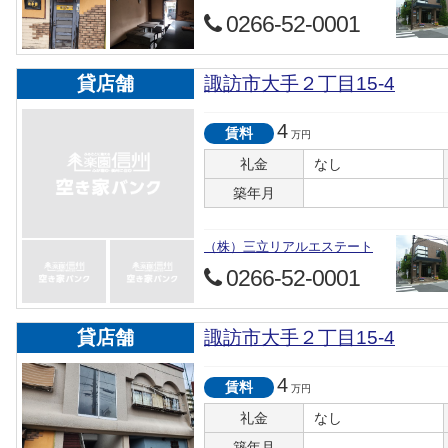
0266-52-0001
貸店舗
諏訪市大手２丁目15-4
4
賃料
万円
礼金
なし
築年月
（株）三立リアルエステート
0266-52-0001
貸店舗
諏訪市大手２丁目15-4
4
賃料
万円
礼金
なし
築年月