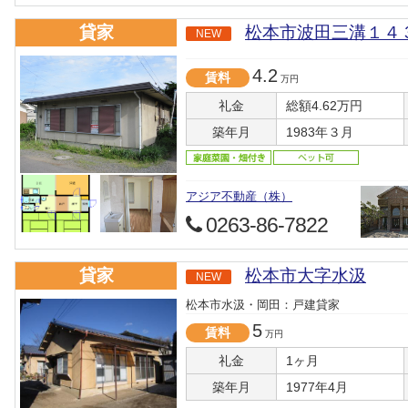
貸家
松本市波田三溝１４
NEW
4.2
賃料
万円
礼金
総額4.62万円
築年月
1983年３月
アジア不動産（株）
0263-86-7822
貸家
松本市大字水汲
NEW
松本市水汲・岡田：戸建貸家
5
賃料
万円
礼金
1ヶ月
築年月
1977年4月