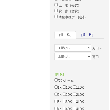
土 地（売買）
貸 家（賃貸）
店舗事務所（賃貸）
［価 格］
［賃 料］
万円〜
万円
［間取］
ワンルーム
1K
1DK
1LDK
2K
2DK
2LDK
3K
3DK
3LDK
4K
4DK
4LDK