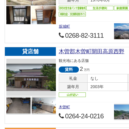
築年月
1970年8月
坂城町
0268-82-3111
貸店舗
木曽郡木曽町開田高原西野
観光地にある店舗
2
賃料
万円
礼金
なし
築年月
2003年
木曽町
0264-24-0216