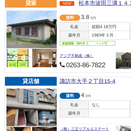
貸家
松本市波田三溝１４
NEW
3.8
賃料
万円
礼金
総額4.18万円
築年月
1983年３月
アジア不動産（株）
0263-86-7822
貸店舗
諏訪市大手２丁目15-4
4
賃料
万円
礼金
なし
築年月
（株）三立リアルエステート