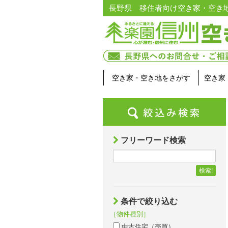
長野県 移住者向け空き家・空き
空き家・空き地をさがす
空き家
フリーワード検索
検索!
条件で絞り込む
［物件種別］
中古住宅（売買）