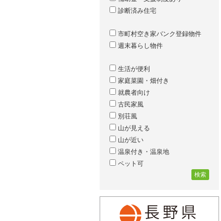
診断済み住宅
市町村空き家バンク登録物件
週末暮らし物件
生活が便利
家庭菜園・畑付き
就農者向け
古民家風
別荘風
山が見える
山が近い
温泉付き・温泉地
ペット可
検索