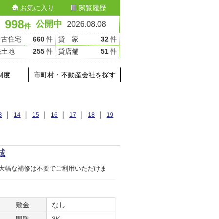
お気に入り
閲覧履歴
998
公開中
2026.08.08
件
中古住宅
660
件
貸 家
32
件
売土地
255
件
貸店舗
51
件
制度
市町村・不動産会社を探す
3
│
14
│
15
│
16
│
17
│
18
│
19
城
大幅な補修は不要でご利用いただけま
敷金
なし