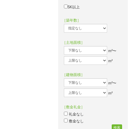
5K以上
［築年数］
［土地面積］
m²〜
m²
［建物面積］
m²〜
m²
［敷金礼金］
礼金なし
敷金なし
検索