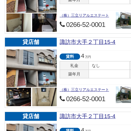
（株）三立リアルエステート
0266-52-0001
貸店舗
諏訪市大手２丁目15-4
4
賃料
万円
礼金
なし
築年月
（株）三立リアルエステート
0266-52-0001
貸店舗
諏訪市大手２丁目15-4
4
賃料