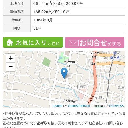
661.41m
2
(公簿)／200.07坪
土地面積
165.92m
2
／50.19坪
建物面積
1984年9月
築年月
5DK
間取
+
−
Leaflet
| ©
OpenStreetMap
contributors,
CC-BY-SA
※物件位置が表示されていない場合や、実際とは異なる位置に表示されている場
合があります。
正確な位置については必ず取り扱い元の市町村または不動産会社へお問い合わ
せください。