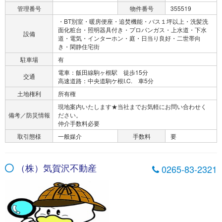
管理番号
物件番号
355519
・BT別室・暖房便座・追焚機能・バス１坪以上・洗髪洗
面化粧台・照明器具付き・プロパンガス・上水道・下水
設備
道・電気・インターホン・庭・日当り良好・二世帯向
き・閑静住宅街
駐車場
有
電車：飯田線駒ヶ根駅 徒歩15分
交通
高速道路：中央道駒ケ根I.C. 車5分
土地権利
所有権
現地案内いたします★当社までお気軽にお問い合わせく
備考／防災情報
ださい。
仲介手数料必要
取引態様
一般媒介
手数料
要
（株）気賀沢不動産
0265-83-2321