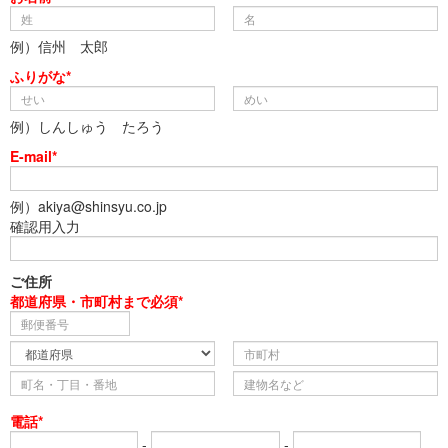
例）信州 太郎
ふりがな*
例）しんしゅう たろう
E-mail*
例）akiya@shinsyu.co.jp
確認用入力
ご住所
都道府県・市町村まで必須*
電話*
-
-