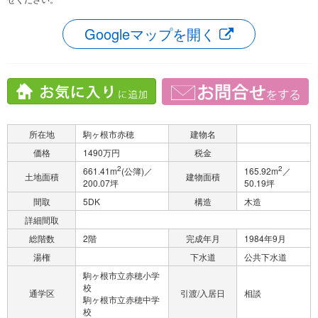
Googleマップを開く
所在地
駒ヶ根市赤穂
建物名
価格
1490万円
税金
2
2
661.41m
(公簿)／
165.92m
／
土地面積
建物面積
200.07坪
50.19坪
間取
5DK
構造
木造
詳細間取
総階数
2階
完成年月
1984年9月
湯権
下水道
公共下水道
駒ヶ根市立赤穂小学
校
通学区
引渡/入居日
相談
駒ヶ根市立赤穂中学
校