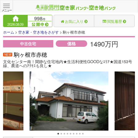
Toggle
navigation
メニュー
998
件
お気に入り
閲覧履歴
2026.08.09
ホーム
>
空き家・空き地をさがす
> 駒ヶ根市赤穂
1490万円
価格
中古住宅
駒ヶ根市赤穂
NEW
文化センター南！閑静な住宅地内★生活利便性GOODなｴﾘｱ★国道153号
線、農道へのｱｸｾｽも良し★