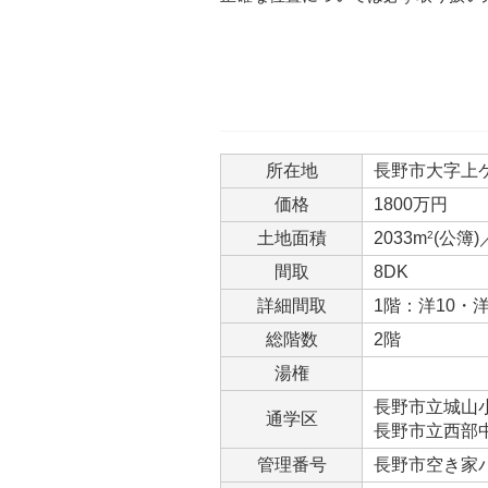
所在地
長野市大字上ケ屋
価格
1800万円
土地面積
2033m
2
(公簿)
間取
8DK
詳細間取
1階：洋10・洋
総階数
2階
湯権
長野市立城山小学
通学区
長野市立西部中学
管理番号
長野市空き家バ