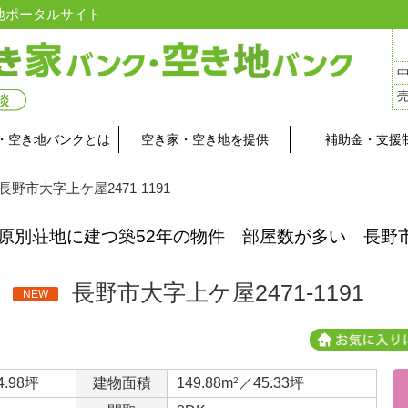
地ポータルサイト
・空き地バンクとは
空き家・空き地を提供
補助金・支援
 長野市大字上ケ屋2471-1191
高原別荘地に建つ築52年の物件 部屋数が多い 長野
長野市大字上ケ屋2471-1191
NEW
4.98坪
建物面積
149.88m
2
／45.33坪