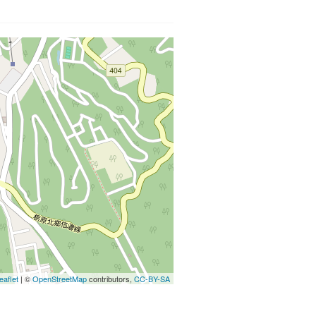
eaflet
| ©
OpenStreetMap
contributors,
CC-BY-SA