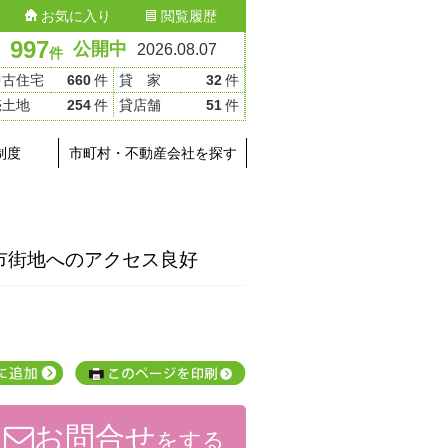
お気に入り
閲覧履歴
997
公開中
2026.08.07
件
中古住宅
660
件
貸 家
32
件
売土地
254
件
貸店舗
51
件
制度
市町村・不動産会社を探す
市街地へのアクセス良好
お問合せ
をする