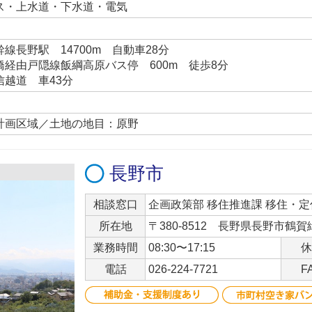
ス・上水道・下水道・電気
線長野駅 14700m 自動車28分
経由戸隠線飯綱高原バス停 600m 徒歩8分
越道 車43分
計画区域／土地の地目：原野
長野市
相談窓口
企画政策部 移住推進課 移住・
所在地
〒380-8512 長野県長野市鶴賀緑
業務時間
08:30〜17:15
休
電話
026-224-7721
F