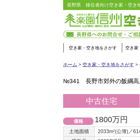
長野県 移住者向け空き家・空き
空き家・空き地をさがす
空き家
ホーム
>
空き家・空き地をさがす
>
№341 長野市郊外の飯綱
中古住宅
1800万円
価格
土地面積
2033m
2
(公簿)／61