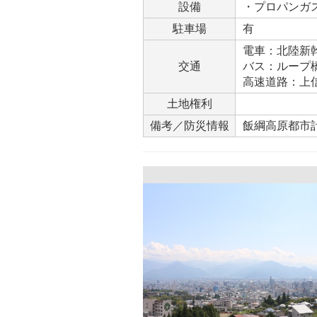
設備
・プロパンガ
駐車場
有
電車：北陸新幹
交通
バス：ループ橋
高速道路：上信
土地権利
備考／防災情報
飯綱高原都市