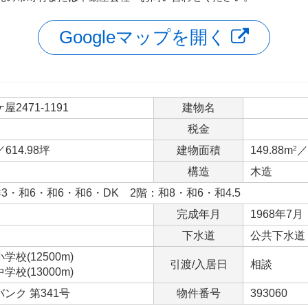
Googleマップを開く
2471-1191
建物名
税金
／614.98坪
建物面積
149.88m
2
／
構造
木造
3・和6・和6・和6・DK 2階：和8・和6・和4.5
完成年月
1968年7月
下水道
公共下水道
校(12500m)
引渡/入居日
相談
校(13000m)
ンク 第341号
物件番号
393060