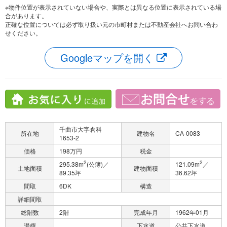
※物件位置が表示されていない場合や、実際とは異なる位置に表示されている場
合があります。
正確な位置については必ず取り扱い元の市町村または不動産会社へお問い合わ
せください。
Googleマップを開く
千曲市大字倉科
所在地
建物名
CA-0083
1653-2
価格
198万円
税金
2
2
295.38m
(公簿)／
121.09m
／
土地面積
建物面積
89.35坪
36.62坪
間取
6DK
構造
詳細間取
総階数
2階
完成年月
1962年01月
湯権
下水道
公共下水道