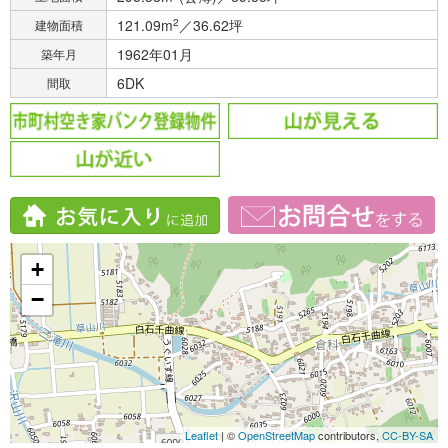
121.09m
2
／36.62坪
建物面積
1962年01月
築年月
6DK
間取
+
−
Leaflet
| ©
OpenStreetMap
contributors,
CC-BY-SA