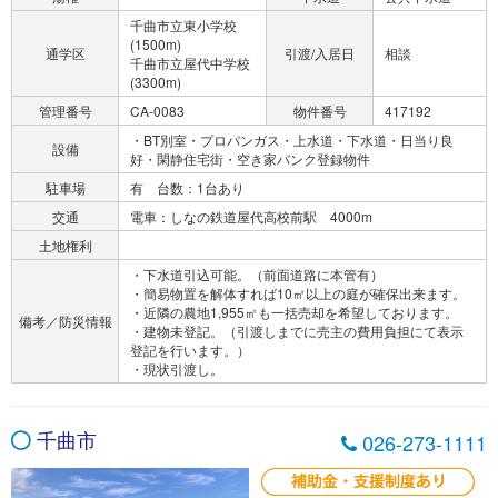
千曲市立東小学校
(1500m)
通学区
引渡/入居日
相談
千曲市立屋代中学校
(3300m)
管理番号
CA-0083
物件番号
417192
・BT別室・プロパンガス・上水道・下水道・日当り良
設備
好・閑静住宅街・空き家バンク登録物件
駐車場
有 台数：1台あり
交通
電車：しなの鉄道屋代高校前駅 4000m
土地権利
・下水道引込可能。（前面道路に本管有）
・簡易物置を解体すれば10㎡以上の庭が確保出来ます。
・近隣の農地1,955㎡も一括売却を希望しております。
備考／防災情報
・建物未登記。（引渡しまでに売主の費用負担にて表示
登記を行います。）
・現状引渡し。
千曲市
026-273-1111