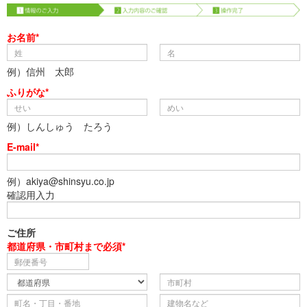
お名前*
例）信州 太郎
ふりがな*
例）しんしゅう たろう
E-mail*
例）akiya@shinsyu.co.jp
確認用入力
ご住所
都道府県・市町村まで必須*