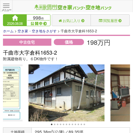
Toggle
navigation
メニュー
998
件
お気に入り
閲覧履歴
2026.08.08
ホーム
>
空き家・空き地をさがす
> 千曲市大字倉科1653-2
198万円
価格
中古住宅
千曲市大字倉科1653-2
附属建物有り。６DK物件です！
295.38m
2
(公簿)／89.35坪
土地面積