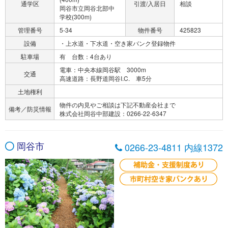
通学区
引渡/入居日
相談
岡谷市立岡谷北部中
学校(300m)
管理番号
5-34
物件番号
425823
設備
・上水道・下水道・空き家バンク登録物件
駐車場
有 台数：4台あり
電車：中央本線岡谷駅 3000m
交通
高速道路：長野道岡谷I.C. 車5分
土地権利
物件の内見やご相談は下記不動産会社まで
備考／防災情報
株式会社岡谷中部建設：0266-22-6347
岡谷市
0266-23-4811 内線1372