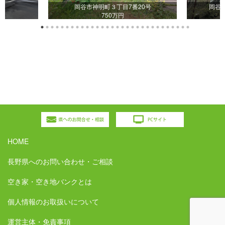
目
岡谷市神明町３丁目7番20号
岡谷
750万円
HOME
長野県へのお問い合わせ・ご相談
空き家・空き地バンクとは
個人情報のお取扱いについて
運営主体・免責事項