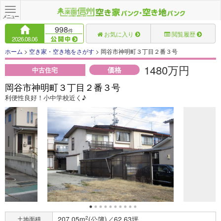
Toggle
navigation
メニュー
998
件
お気に入り
閲覧履歴
2026.08.06
ホーム
>
空き家・空き地をさがす
> 岡谷市神明町３丁目２番３号
1480万円
価格
中古住宅
岡谷市神明町３丁目２番３号
利便性良好！小中学校近く♪
207.05m
2
(公簿)／62.63坪
土地面積