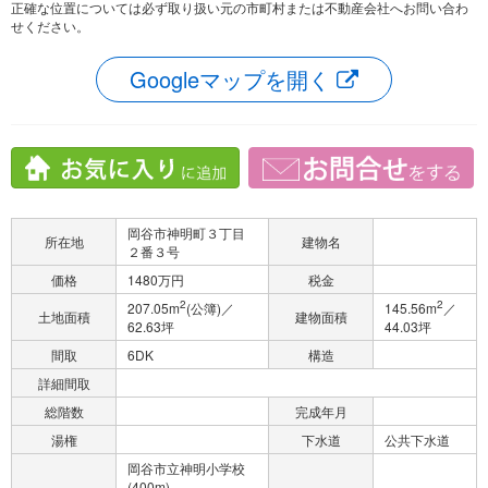
正確な位置については必ず取り扱い元の市町村または不動産会社へお問い合わ
せください。
Googleマップを開く
岡谷市神明町３丁目
所在地
建物名
２番３号
価格
1480万円
税金
2
2
207.05m
(公簿)／
145.56m
／
土地面積
建物面積
62.63坪
44.03坪
間取
6DK
構造
詳細間取
総階数
完成年月
湯権
下水道
公共下水道
岡谷市立神明小学校
(400m)