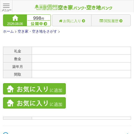
Toggle
navigation
メニュー
998
件
お気に入り
閲覧履歴
2026.08.06
ホーム
>
空き家・空き地をさがす
>
賃料
礼金
敷金
築年月
間取