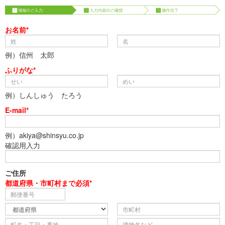
お名前*
例）信州 太郎
ふりがな*
例）しんしゅう たろう
E-mail*
例）akiya@shinsyu.co.jp
確認用入力
ご住所
都道府県・市町村まで必須*