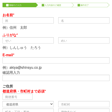
お名前*
例）信州 太郎
ふりがな*
例）しんしゅう たろう
E-mail*
例）akiya@shinsyu.co.jp
確認用入力
ご住所
都道府県・市町村まで必須*