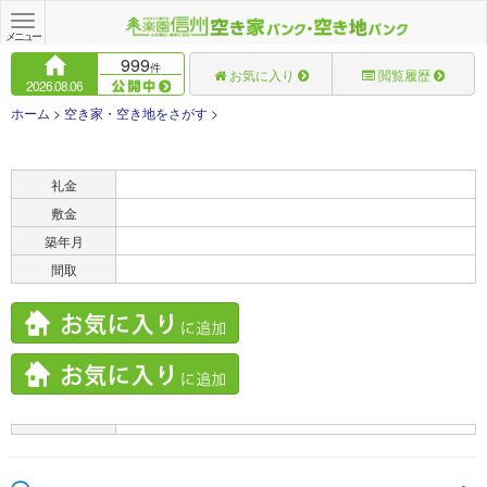
Toggle
navigation
メニュー
999
件
お気に入り
閲覧履歴
2026.08.06
ホーム
>
空き家・空き地をさがす
>
賃料
礼金
敷金
築年月
間取