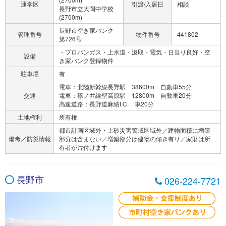
通学区
引渡/入居日
相談
長野市立大岡中学校
(2700m)
長野市空き家バンク
管理番号
物件番号
441802
第726号
・プロパンガス・上水道・汲取・電気・日当り良好・空
設備
き家バンク登録物件
駐車場
有
電車：北陸新幹線長野駅 38600m 自動車55分
交通
電車：篠ノ井線聖高原駅 12800m 自動車20分
高速道路：長野道麻績I.C. 車20分
土地権利
所有権
都市計画区域外・土砂災害警戒区域外／建物面積に増築
備考／防災情報
部分は含まない／増築部分は建物の傾き有り／家財は所
有者が片付けます
長野市
026-224-7721