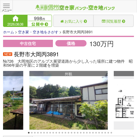
Toggle
navigation
メニュー
998
件
お気に入り
閲覧履歴
2026.08.08
ホーム
>
空き家・空き地をさがす
> 長野市大岡丙3891
130万円
価格
中古住宅
長野市大岡丙3891
NEW
№726 大岡地区のアルプス展望道路から少し入った場所に建つ物件 昭
和56年築の平屋に２階建を増築
外観