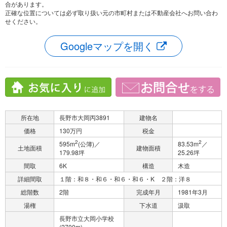
合があります。
正確な位置については必ず取り扱い元の市町村または不動産会社へお問い合わ
せください。
Googleマップを開く
所在地
長野市大岡丙3891
建物名
価格
130万円
税金
2
2
595m
(公簿)／
83.53m
／
土地面積
建物面積
179.98坪
25.26坪
間取
6K
構造
木造
詳細間取
１階：和８・和６・和６・和６・K ２階：洋８
総階数
2階
完成年月
1981年3月
湯権
下水道
汲取
長野市立大岡小学校
(2700m)