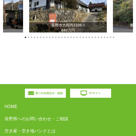
4
長野市大岡丙3326-1
東
640万円
HOME
長野県へのお問い合わせ・ご相談
空き家・空き地バンクとは