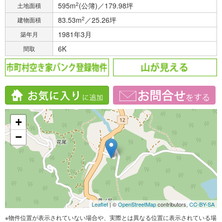
595m
2
(公簿)／179.98坪
土地面積
83.53m
2
／25.26坪
建物面積
1981年3月
築年月
6K
間取
+
−
Leaflet
| ©
OpenStreetMap
contributors,
CC-BY-SA
※物件位置が表示されていない場合や、実際とは異なる位置に表示されている場