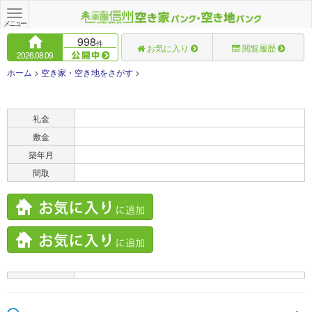
Toggle
navigation
メニュー
998
件
お気に入り
閲覧履歴
2026.08.09
ホーム
>
空き家・空き地をさがす
>
賃料
礼金
敷金
築年月
間取