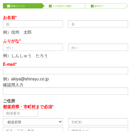
お名前*
例）信州 太郎
ふりがな*
例）しんしゅう たろう
E-mail*
例）akiya@shinsyu.co.jp
確認用入力
ご住所
都道府県・市町村まで必須*