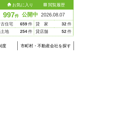
お気に入り
閲覧履歴
997
公開中
2026.08.07
件
中古住宅
659
件
貸 家
32
件
売土地
254
件
貸店舗
52
件
制度
市町村・不動産会社を探す