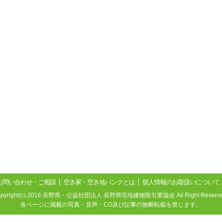
お問い合わせ・ご相談
空き家・空き地バンクとは
個人情報のお取扱いについて
opyright(c) 2016 長野県・公益社団法人 長野県宅地建物取引業協会 All Right Reserve
各ページに掲載の写真・音声・CG及び記事の無断転載を禁じます。