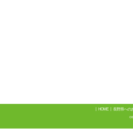
HOME
長野県への
c