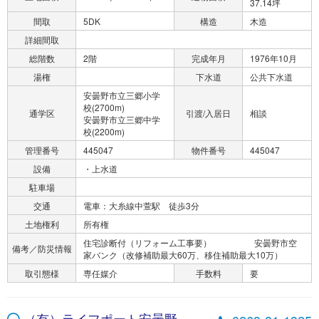
37.14坪
間取
5DK
構造
木造
詳細間取
総階数
2階
完成年月
1976年10月
湯権
下水道
公共下水道
安曇野市立三郷小学
校(2700m)
通学区
引渡/入居日
相談
安曇野市立三郷中学
校(2200m)
管理番号
445047
物件番号
445047
設備
・上水道
駐車場
交通
電車：大糸線中萱駅 徒歩3分
土地権利
所有権
住宅診断付（リフォーム工事要） 安曇野市空
備考／防災情報
家バンク（改修補助最大60万、移住補助最大10万）
取引態様
専任媒介
手数料
要
（有）ライフポート安曇野