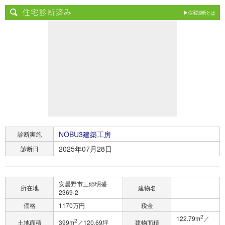
▶住宅診断とは
NOBU3建築工房
診断実施
2025年07月28日
診断日
安曇野市三郷明盛
所在地
建物名
2369-2
価格
1170万円
税金
2
122.79m
／
2
土地面積
399m
／120.69坪
建物面積