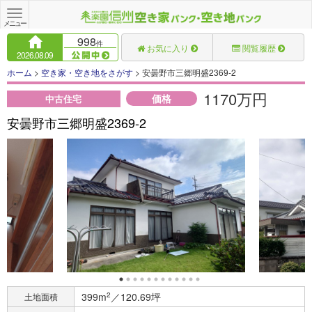
Toggle
navigation
メニュー
998
件
お気に入り
閲覧履歴
2026.08.09
ホーム
>
空き家・空き地をさがす
> 安曇野市三郷明盛2369-2
1170万円
価格
中古住宅
安曇野市三郷明盛2369-2
399m
2
／120.69坪
土地面積