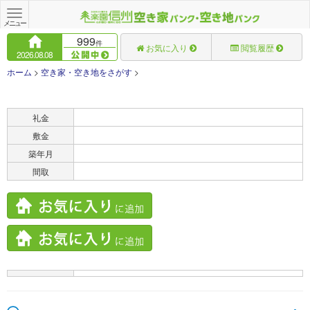
Toggle
navigation
メニュー
999
件
お気に入り
閲覧履歴
2026.08.08
ホーム
>
空き家・空き地をさがす
>
賃料
礼金
敷金
築年月
間取