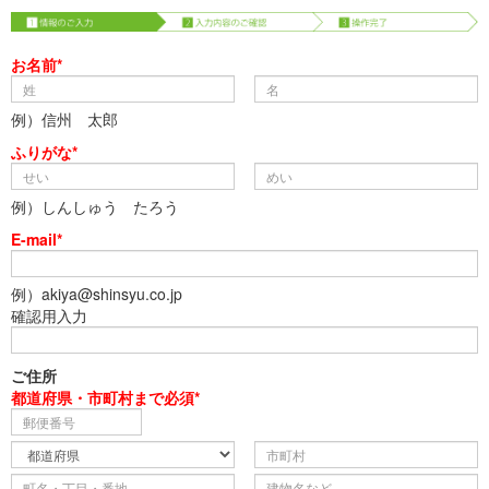
お名前*
例）信州 太郎
ふりがな*
例）しんしゅう たろう
E-mail*
例）akiya@shinsyu.co.jp
確認用入力
ご住所
都道府県・市町村まで必須*