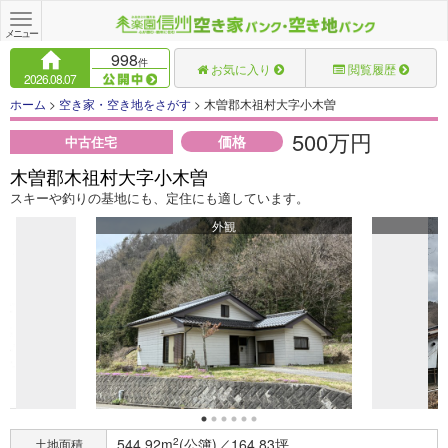
Toggle
navigation
メニュー
998
件
お気に入り
閲覧履歴
2026.08.07
ホーム
>
空き家・空き地をさがす
> 木曽郡木祖村大字小木曽
500万円
価格
中古住宅
木曽郡木祖村大字小木曽
スキーや釣りの基地にも、定住にも適しています。
外観
544.92m
2
(公簿)／164.83坪
土地面積