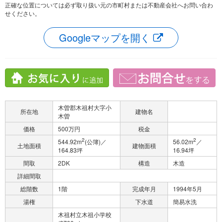
正確な位置については必ず取り扱い元の市町村または不動産会社へお問い合わ
せください。
Googleマップを開く
木曽郡木祖村大字小
所在地
建物名
木曽
価格
500万円
税金
2
2
544.92m
(公簿)／
56.02m
／
土地面積
建物面積
164.83坪
16.94坪
間取
2DK
構造
木造
詳細間取
総階数
1階
完成年月
1994年5月
湯権
下水道
簡易水洗
木祖村立木祖小学校