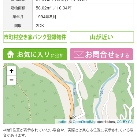
56.02m
2
／16.94坪
建物面積
1994年5月
築年月
2DK
間取
+
−
Leaflet
| ©
OpenStreetMap
contributors,
CC-BY-SA
※物件位置が表示されていない場合や、実際とは異なる位置に表示されている場
合があります。