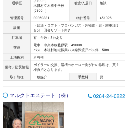
(3700m)
通学区
引渡/入居日
相談
木祖村立木祖中学校
(5300m)
管理番号
20260331
物件番号
451926
・給湯・ロフト・プロパンガス・外物置・庭・駐車場３
設備
台分・田舎リゾート向き
駐車場
有 台数：3台あり
電車：中央本線藪原駅 4900m
交通
バス：木祖村地域振興バス線深渡戸バス停 50m
土地権利
所有権
ボイラーの交換、浴槽のホーロー剥がれの修理は、買主
備考／防災情報
様負担となります。
取引態様
一般媒介
手数料
要
マルクトエステート（株）
0264-24-0222