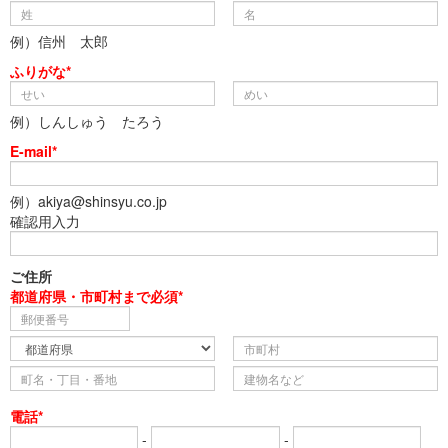
例）信州 太郎
ふりがな*
例）しんしゅう たろう
E-mail*
例）akiya@shinsyu.co.jp
確認用入力
ご住所
都道府県・市町村まで必須*
電話*
-
-