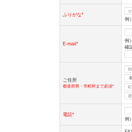
ふりがな*
例
例）
E-mail*
確
ご住所
都道府県・市町村まで必須*
電話*
例）
F