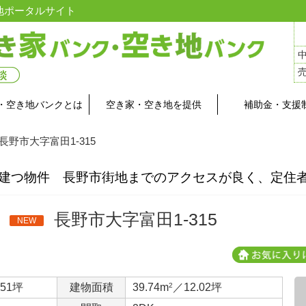
地ポータルサイト
・空き地バンクとは
空き家・空き地を提供
補助金・支援
 長野市大字富田1-315
に建つ物件 長野市街地までのアクセスが良く、定住
長野市大字富田1-315
NEW
.51坪
建物面積
39.74m
2
／12.02坪