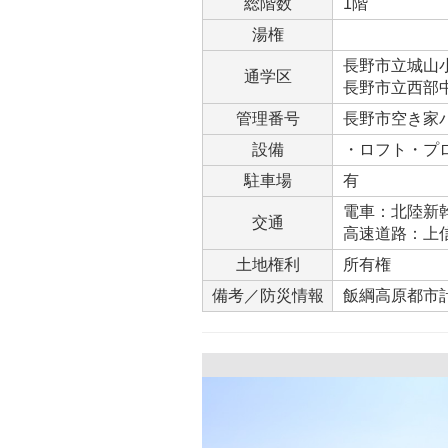
総階数
1階
湯権
長野市立城山小学
通学区
長野市立西部中学
管理番号
長野市空き家バ
設備
・ロフト・プ
駐車場
有
電車：北陸新幹
交通
高速道路：上信
土地権利
所有権
備考／防災情報
飯綱高原都市