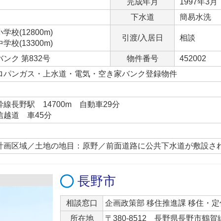
完成年月
1997年3月
下水道
簡易水洗
校(12800m)
引渡/入居日
相談
校(13300m)
ンク 第832号
物件番号
452002
ロパンガス・上水道・電気・空き家バンク登録物件
線長野駅 14700m 自動車29分
越道 車45分
計画区域／土地の地目：原野／前面道路に公共下水道が敷設さ
長野市
相談窓口
企画政策部 移住推進課 移住・
所在地
〒380-8512 長野県長野市鶴賀緑