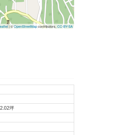
eaflet
| ©
OpenStreetMap
contributors,
CC-BY-SA
2.02坪