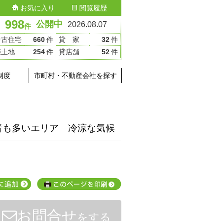
お気に入り
閲覧履歴
998
公開中
2026.08.07
件
中古住宅
660
件
貸 家
32
件
売土地
254
件
貸店舗
52
件
制度
市町村・不動産会社を探す
者も多いエリア 冷涼な気候
お問合せ
をする