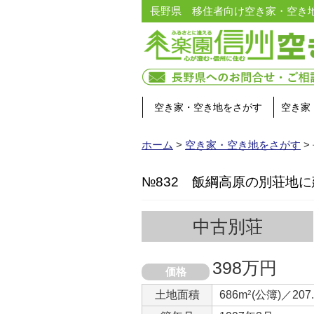
長野県 移住者向け空き家・空き
空き家・空き地をさがす
空き家
ホーム
>
空き家・空き地をさがす
>
№832 飯綱高原の別荘地
中古別荘
398万円
価格
土地面積
686m
2
(公簿)／207