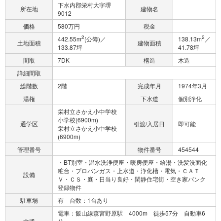
下水内郡栄村大字堺
所在地
建物名
9012
価格
580万円
税金
2
2
442.55m
(公簿)／
138.13m
／
土地面積
建物面積
133.87坪
41.78坪
間取
7DK
構造
木造
詳細間取
総階数
2階
完成年月
1974年3月
湯権
下水道
個別浄化
栄村立さかえ小中学校
小学校(6900m)
通学区
引渡/入居日
即可能
栄村立さかえ小中学校
(6900m)
管理番号
物件番号
454544
・BT別室・温水洗浄便座・暖房便座・給湯・洗髪洗面化
粧台・プロパンガス・上水道・浄化槽・電気・ＣＡＴ
設備
Ｖ・ＣＳ・庭・日当り良好・閑静住宅街・空き家バンク
登録物件
駐車場
有 台数：1台あり
電車：飯山線森宮野原駅 4000m 徒歩57分 自動車6