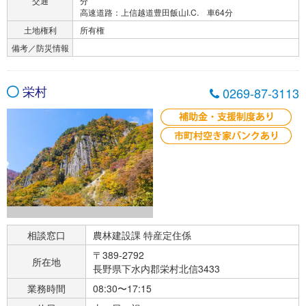
交通
分
高速道路：上信越道豊田飯山I.C. 車64分
土地権利
所有権
備考／防災情報
栄村
0269-87-3113
相談窓口
農林建設課 特産定住係
〒389-2792
所在地
長野県下水内郡栄村北信3433
業務時間
08:30〜17:15