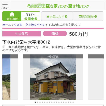
Toggle
navigation
メニュー
997
件
お気に入り
閲覧履歴
2026.08.07
ホーム
>
空き家・空き地をさがす
> 下水内郡栄村大字堺9012
580万円
価格
中古住宅
下水内郡栄村大字堺9012
田、畑の農地付き物件です。車庫、倉庫付き。大型除雪機付きなので雪
の生活も安心です。
外観写真