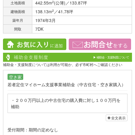
442.55m
2
(公簿)／133.87坪
土地面積
138.13m
2
／41.78坪
建物面積
1974年3月
築年月
7DK
間取
▶ 補助金・支援制度について
補助金・支援制度については利用が可能か、必ず市町村へご確認ください
空き家
若者定住マイホーム支援事業補助金（中古住宅・空き家購入）
・２００万円以上の中古住宅の購入費に対し１００万円を
補助
・空き家バンク登録住宅の購入費の２分の１を補助（上限
全文表示
１００万円）
（両方とも４５歳以下の方が対象）
受付期間：期間の定めなし