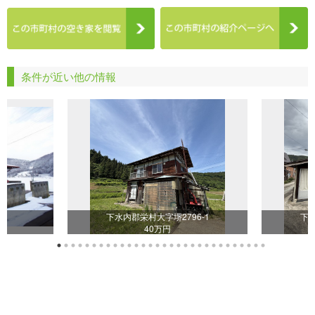
条件が近い他の情報
1
下水内郡栄村大字堺2796-1
下水
40万円