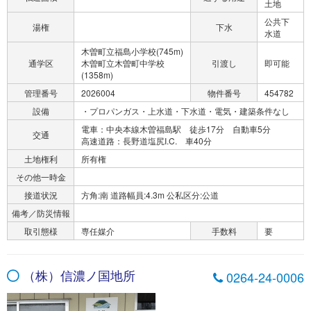
土地
公共下
湯権
下水
水道
木曽町立福島小学校(745m)
通学区
木曽町立木曽町中学校
引渡し
即可能
(1358m)
管理番号
2026004
物件番号
454782
設備
・プロパンガス・上水道・下水道・電気・建築条件なし
電車：中央本線木曽福島駅 徒歩17分 自動車5分
交通
高速道路：長野道塩尻I.C. 車40分
土地権利
所有権
その他一時金
接道状況
方角:南 道路幅員:4.3m 公私区分:公道
備考／防災情報
取引態様
専任媒介
手数料
要
（株）信濃ノ国地所
0264-24-0006