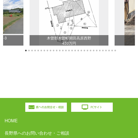
7-3
木曽郡木曽町開田高原西野
450万円
HOME
長野県へのお問い合わせ・ご相談