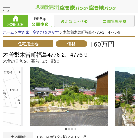
Toggle
navigation
メニュー
998
件
お気に入り
閲覧履歴
2026.08.07
ホーム
>
空き家・空き地をさがす
> 木曽郡木曽町福島4776-2、4776-9
160万円
価格
住宅用土地
木曽郡木曽町福島4776-2、4776-9
木曽の景色を、暮らしの一部に
132.94m
2
(公簿)／40.21坪
土地面積