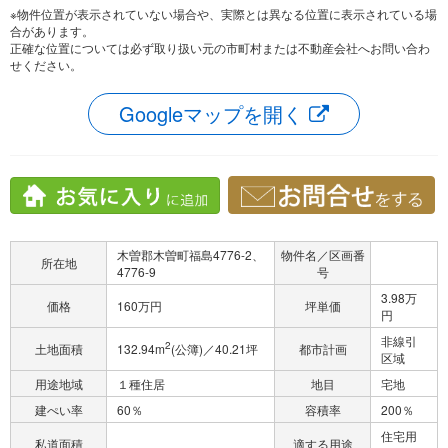
※物件位置が表示されていない場合や、実際とは異なる位置に表示されている場
合があります。
正確な位置については必ず取り扱い元の市町村または不動産会社へお問い合わ
せください。
Googleマップを開く
木曽郡木曽町福島4776-2、
物件名／区画番
所在地
4776-9
号
3.98万
価格
160万円
坪単価
円
非線引
2
土地面積
132.94m
(公簿)／40.21坪
都市計画
区域
用途地域
１種住居
地目
宅地
建ぺい率
60％
容積率
200％
住宅用
私道面積
適する用途