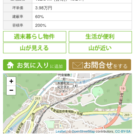
3.98万円
坪単価
60%
建蔽率
200%
容積率
+
−
Leaflet
| ©
OpenStreetMap
contributors,
CC-BY-SA