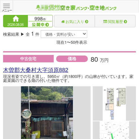
Toggle
navigation
メニュー
998
件
お気に入り
閲覧履歴
2026.08.06
1
検索結果 ▶ 全
件
現在1〜50件表示
80
価格
中古住宅
万円
木曽郡大桑村大字須原882
現況有姿での引き渡し。5950㎡（約1800坪）の山林が付いています。家
庭菜園のできる畑の付いた物件です。