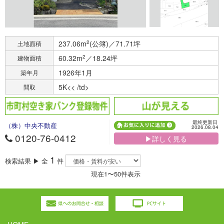
237.06m
2
(公簿)／71.71坪
土地面積
60.32m
2
／18.24坪
建物面積
1926年1月
築年月
5K<< /td>
間取
最終更新日
（株）中央不動産
2026.08.04
0120-76-0412
▶詳しく見る
1
検索結果 ▶ 全
件
現在1〜50件表示