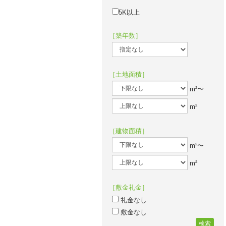
5K以上
［築年数］
［土地面積］
m²〜
m²
［建物面積］
m²〜
m²
［敷金礼金］
礼金なし
敷金なし
検索