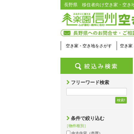
長野県 移住者向け空き家・空き
空き家・空き地をさがす
空き家
フリーワード検索
検索!
条件で絞り込む
［物件種別］
中古住宅（売買）