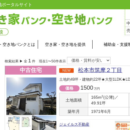
地ポータルサイト
・空き地バンクとは
空き家・空き地を提供
補助金・支援
1
検索結果 ▶ 全
件 現在1〜50件表示
中古住宅
松本市筑摩２丁目
NEW
土地約49坪・建物約22坪★大型1LDK★
1500
価格
万円
2
165m
(公簿)／
土地面積
49.91坪
築年月
1971年6月
ジェイルス不動産