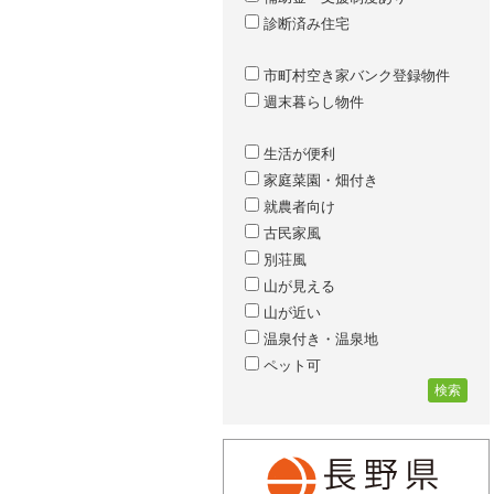
診断済み住宅
市町村空き家バンク登録物件
週末暮らし物件
生活が便利
家庭菜園・畑付き
就農者向け
古民家風
別荘風
山が見える
山が近い
温泉付き・温泉地
ペット可
検索