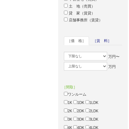
土 地（売買）
貸 家（賃貸）
店舗事務所（賃貸）
［価 格］
［賃 料］
万円〜
万円
［間取］
ワンルーム
1K
1DK
1LDK
2K
2DK
2LDK
3K
3DK
3LDK
4K
4DK
4LDK