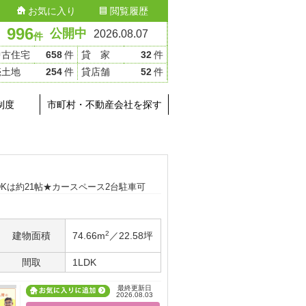
お気に入り
閲覧履歴
996
公開中
2026.08.07
件
中古住宅
658
件
貸 家
32
件
売土地
254
件
貸店舗
52
件
制度
市町村・不動産会社を探す
LDKは約21帖★カースペース2台駐車可
2
建物面積
74.66m
／22.58坪
間取
1LDK
最終更新日
2026.08.03