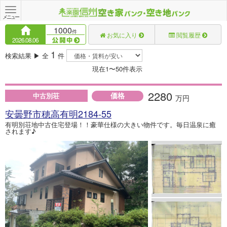
Toggle
navigation
メニュー
1000
件
お気に入り
閲覧履歴
2026.08.06
1
検索結果 ▶ 全
件
現在1〜50件表示
2280
価格
中古別荘
万円
安曇野市穂高有明2184-55
有明別荘地中古住宅登場！！豪華仕様の大きい物件です。毎日温泉に癒
されます♪