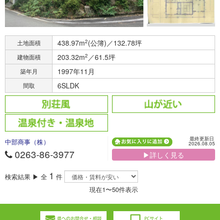
438.97m
2
(公簿)／132.78坪
土地面積
203.32m
2
／61.5坪
建物面積
1997年11月
築年月
6SLDK
間取
最終更新日
中部商事（株）
2026.08.05
0263-86-3977
▶詳しく見る
1
検索結果 ▶ 全
件
現在1〜50件表示