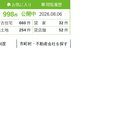
お気に入り
閲覧履歴
998
公開中
2026.08.06
件
中古住宅
660
件
貸 家
32
件
売土地
254
件
貸店舗
52
件
制度
市町村・不動産会社を探す