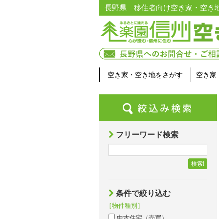
長野県 移住者向け空き家・空き
空き家・空き地をさがす
空き家
フリーワード検索
検索!
条件で絞り込む
［物件種別］
中古住宅（売買）