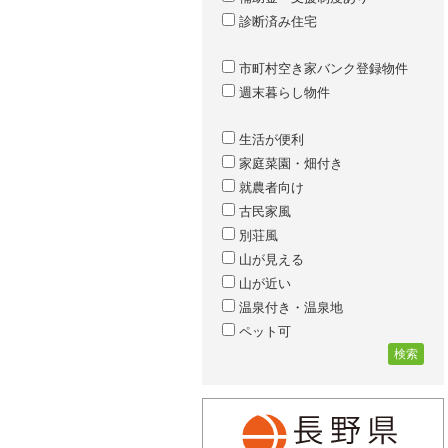
診断済み住宅
市町村空き家バンク登録物件
週末暮らし物件
生活が便利
家庭菜園・畑付き
就農者向け
古民家風
別荘風
山が見える
山が近い
温泉付き・温泉地
ペット可
検索