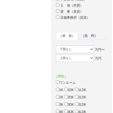
土 地（売買）
貸 家（賃貸）
店舗事務所（賃貸）
［価 格］
［賃 料］
万円〜
万円
［間取］
ワンルーム
1K
1DK
1LDK
2K
2DK
2LDK
3K
3DK
3LDK
4K
4DK
4LDK