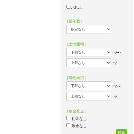
5K以上
［築年数］
［土地面積］
m²〜
m²
［建物面積］
m²〜
m²
［敷金礼金］
礼金なし
敷金なし
検索