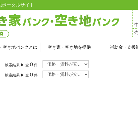
地ポータルサイト
・空き地バンクとは
空き家・空き地を提供
補助金・支援
0
検索結果 ▶ 全
件
0
検索結果 ▶ 全
件