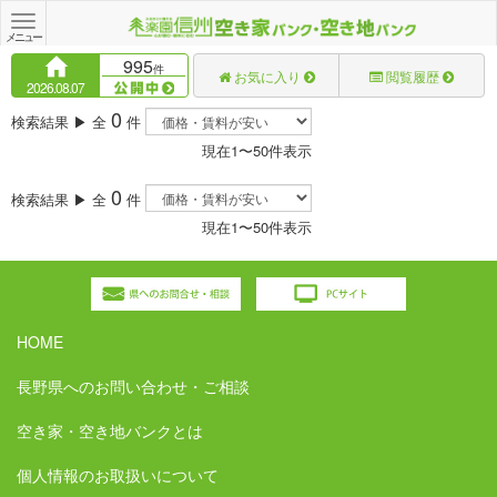
Toggle
navigation
メニュー
995
件
お気に入り
閲覧履歴
2026.08.07
0
検索結果 ▶ 全
件
現在1〜50件表示
0
検索結果 ▶ 全
件
現在1〜50件表示
HOME
長野県へのお問い合わせ・ご相談
空き家・空き地バンクとは
個人情報のお取扱いについて