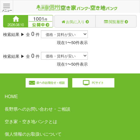
Toggle
navigation
メニュー
1001
件
お気に入り
閲覧履歴
2026.08.10
0
検索結果 ▶ 全
件
現在1〜50件表示
0
検索結果 ▶ 全
件
現在1〜50件表示
HOME
長野県へのお問い合わせ・ご相談
空き家・空き地バンクとは
個人情報のお取扱いについて