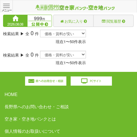
Toggle
navigation
メニュー
999
件
お気に入り
閲覧履歴
2026.08.08
0
検索結果 ▶ 全
件
現在1〜50件表示
0
検索結果 ▶ 全
件
現在1〜50件表示
HOME
長野県へのお問い合わせ・ご相談
空き家・空き地バンクとは
個人情報のお取扱いについて