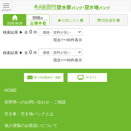
Toggle
navigation
メニュー
998
件
お気に入り
閲覧履歴
2026.08.09
0
検索結果 ▶ 全
件
現在1〜50件表示
0
検索結果 ▶ 全
件
現在1〜50件表示
HOME
長野県へのお問い合わせ・ご相談
空き家・空き地バンクとは
個人情報のお取扱いについて