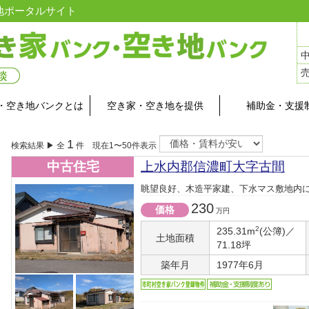
地ポータルサイト
・空き地バンクとは
空き家・空き地を提供
補助金・支援
1
検索結果 ▶ 全
件 現在1〜50件表示
中古住宅
上水内郡信濃町大字古間
眺望良好、木造平家建、下水マス敷地内
230
価格
万円
2
235.31m
(公簿)／
土地面積
71.18坪
築年月
1977年6月