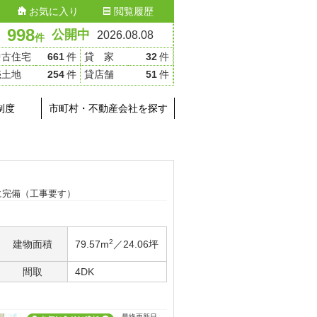
お気に入り
閲覧履歴
998
公開中
2026.08.08
件
中古住宅
661
件
貸 家
32
件
売土地
254
件
貸店舗
51
件
制度
市町村・不動産会社を探す
に完備（工事要す）
2
建物面積
79.57m
／24.06坪
間取
4DK
最終更新日