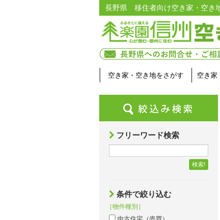
長野県 移住者向け空き家・空き
空き家・空き地をさがす
空き家
フリーワード検索
検索!
条件で絞り込む
［物件種別］
中古住宅（売買）