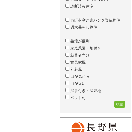
診断済み住宅
市町村空き家バンク登録物件
週末暮らし物件
生活が便利
家庭菜園・畑付き
就農者向け
古民家風
別荘風
山が見える
山が近い
温泉付き・温泉地
ペット可
検索