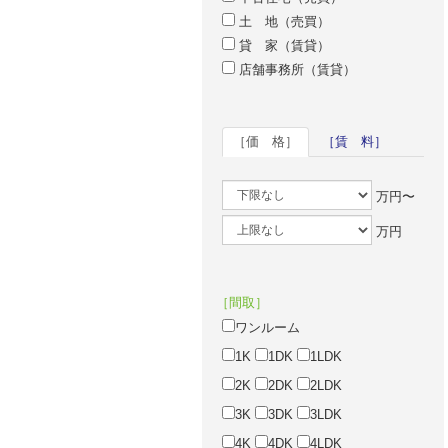
土 地（売買）
貸 家（賃貸）
店舗事務所（賃貸）
［価 格］
［賃 料］
万円〜
万円
［間取］
ワンルーム
1K
1DK
1LDK
2K
2DK
2LDK
3K
3DK
3LDK
4K
4DK
4LDK