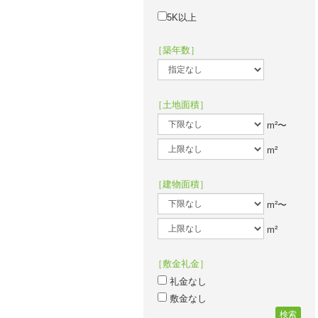
5K以上
［築年数］
［土地面積］
m²〜
m²
［建物面積］
m²〜
m²
［敷金礼金］
礼金なし
敷金なし
検索