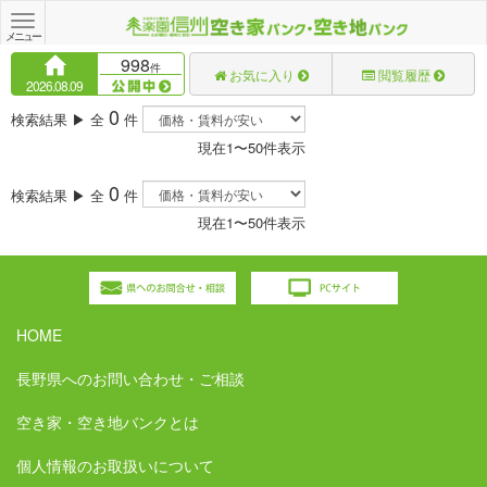
Toggle
navigation
メニュー
998
件
お気に入り
閲覧履歴
2026.08.09
0
検索結果 ▶ 全
件
現在1〜50件表示
0
検索結果 ▶ 全
件
現在1〜50件表示
HOME
長野県へのお問い合わせ・ご相談
空き家・空き地バンクとは
個人情報のお取扱いについて