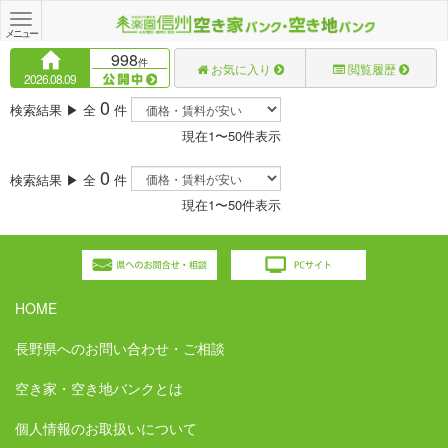
Toggle
navigation
メニュー
998
件
お気に入り
閲覧履歴
2026.08.09
0
検索結果 ▶ 全
件
現在1〜50件表示
0
検索結果 ▶ 全
件
現在1〜50件表示
HOME
長野県へのお問い合わせ・ご相談
空き家・空き地バンクとは
個人情報のお取扱いについて