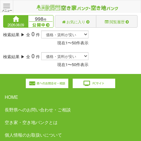
Toggle
navigation
メニュー
998
件
お気に入り
閲覧履歴
2026.08.09
0
検索結果 ▶ 全
件
現在1〜50件表示
0
検索結果 ▶ 全
件
現在1〜50件表示
HOME
長野県へのお問い合わせ・ご相談
空き家・空き地バンクとは
個人情報のお取扱いについて