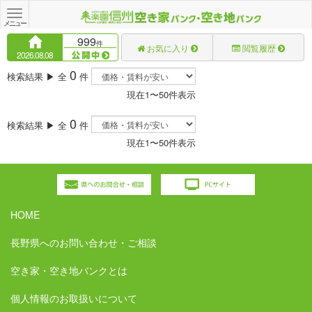
Toggle
navigation
メニュー
999
件
お気に入り
閲覧履歴
2026.08.08
0
検索結果 ▶ 全
件
現在1〜50件表示
0
検索結果 ▶ 全
件
現在1〜50件表示
HOME
長野県へのお問い合わせ・ご相談
空き家・空き地バンクとは
個人情報のお取扱いについて