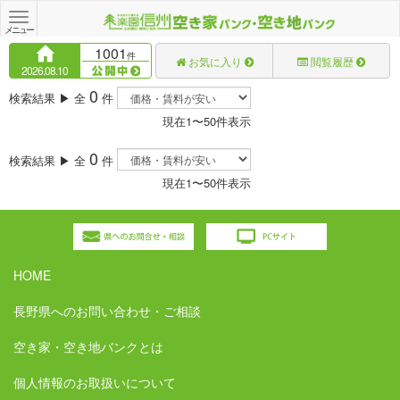
Toggle
navigation
メニュー
1001
件
お気に入り
閲覧履歴
2026.08.10
0
検索結果 ▶ 全
件
現在1〜50件表示
0
検索結果 ▶ 全
件
現在1〜50件表示
HOME
長野県へのお問い合わせ・ご相談
空き家・空き地バンクとは
個人情報のお取扱いについて