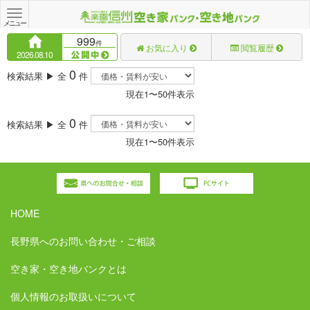
Toggle
navigation
メニュー
999
件
お気に入り
閲覧履歴
2026.08.10
0
検索結果 ▶ 全
件
現在1〜50件表示
0
検索結果 ▶ 全
件
現在1〜50件表示
HOME
長野県へのお問い合わせ・ご相談
空き家・空き地バンクとは
個人情報のお取扱いについて