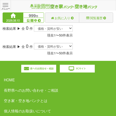
Toggle
navigation
メニュー
999
件
お気に入り
閲覧履歴
2026.08.10
0
検索結果 ▶ 全
件
現在1〜50件表示
0
検索結果 ▶ 全
件
現在1〜50件表示
HOME
長野県へのお問い合わせ・ご相談
空き家・空き地バンクとは
個人情報のお取扱いについて