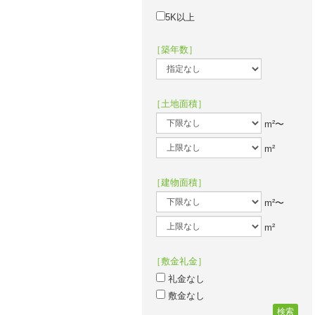
5K以上
［築年数］
［土地面積］
m²〜
m²
［建物面積］
m²〜
m²
［敷金礼金］
礼金なし
敷金なし
検索