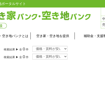
地ポータルサイト
・空き地バンクとは
空き家・空き地を提供
補助金・支援
0
検索結果 ▶ 全
件
0
検索結果 ▶ 全
件