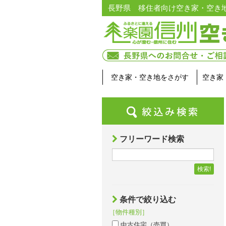
長野県 移住者向け空き家・空き
空き家・空き地をさがす
空き家
フリーワード検索
検索!
条件で絞り込む
［物件種別］
中古住宅（売買）