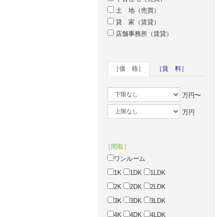
土 地（売買）
貸 家（賃貸）
店舗事務所（賃貸）
［価 格］
［賃 料］
万円〜
万円
［間取］
ワンルーム
1K
1DK
1LDK
2K
2DK
2LDK
3K
3DK
3LDK
4K
4DK
4LDK