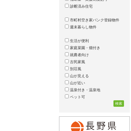
診断済み住宅
市町村空き家バンク登録物件
週末暮らし物件
生活が便利
家庭菜園・畑付き
就農者向け
古民家風
別荘風
山が見える
山が近い
温泉付き・温泉地
ペット可
検索