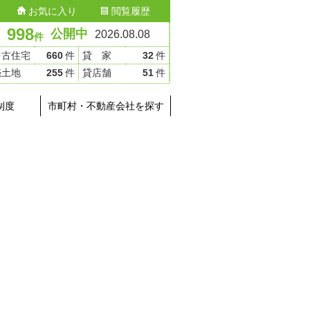
お気に入り
閲覧履歴
998
公開中
2026.08.08
件
中古住宅
660
件
貸 家
32
件
売土地
255
件
貸店舗
51
件
制度
市町村・不動産会社を探す