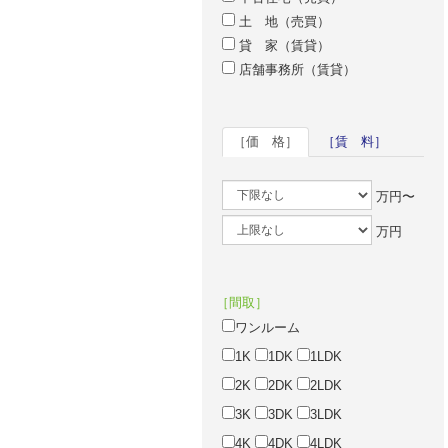
土 地（売買）
貸 家（賃貸）
店舗事務所（賃貸）
［価 格］
［賃 料］
万円〜
万円
［間取］
ワンルーム
1K
1DK
1LDK
2K
2DK
2LDK
3K
3DK
3LDK
4K
4DK
4LDK