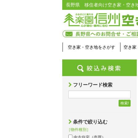
長野県 移住者向け空き家・空き
空き家・空き地をさがす
空き家
フリーワード検索
検索!
条件で絞り込む
［物件種別］
中古住宅（売買）