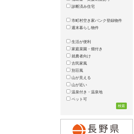
診断済み住宅
市町村空き家バンク登録物件
週末暮らし物件
生活が便利
家庭菜園・畑付き
就農者向け
古民家風
別荘風
山が見える
山が近い
温泉付き・温泉地
ペット可
検索