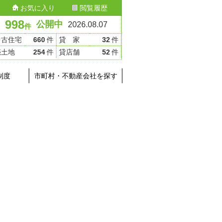
お気に入り
閲覧履歴
998
公開中
2026.08.07
件
中古住宅
660
件
貸 家
32
件
売土地
254
件
貸店舗
52
件
制度
市町村・不動産会社を探す