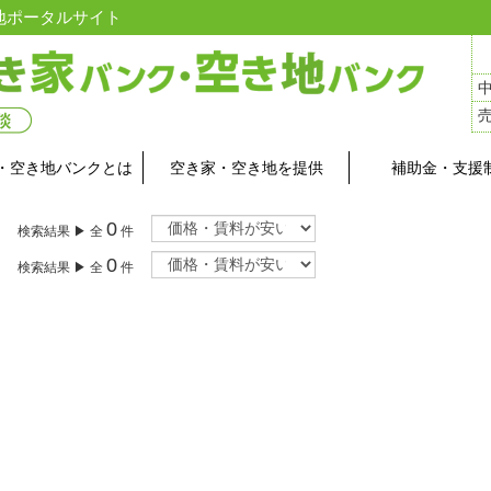
地ポータルサイト
・空き地バンクとは
空き家・空き地を提供
補助金・支援
0
検索結果 ▶ 全
件
0
検索結果 ▶ 全
件