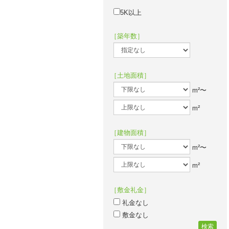
5K以上
［築年数］
［土地面積］
m²〜
m²
［建物面積］
m²〜
m²
［敷金礼金］
礼金なし
敷金なし
検索