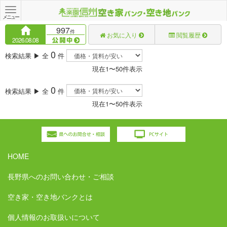
Toggle
navigation
メニュー
997
件
お気に入り
閲覧履歴
2026.08.08
0
検索結果 ▶ 全
件
現在1〜50件表示
0
検索結果 ▶ 全
件
現在1〜50件表示
HOME
長野県へのお問い合わせ・ご相談
空き家・空き地バンクとは
個人情報のお取扱いについて