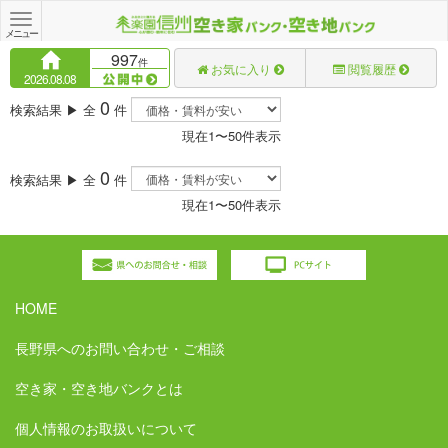
Toggle
navigation
メニュー
997
件
お気に入り
閲覧履歴
2026.08.08
0
検索結果 ▶ 全
件
現在1〜50件表示
0
検索結果 ▶ 全
件
現在1〜50件表示
HOME
長野県へのお問い合わせ・ご相談
空き家・空き地バンクとは
個人情報のお取扱いについて