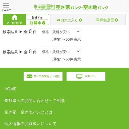
Toggle
navigation
メニュー
997
件
お気に入り
閲覧履歴
2026.08.08
0
検索結果 ▶ 全
件
現在1〜50件表示
0
検索結果 ▶ 全
件
現在1〜50件表示
HOME
長野県へのお問い合わせ・ご相談
空き家・空き地バンクとは
個人情報のお取扱いについて