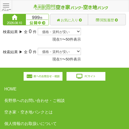
Toggle
navigation
メニュー
999
件
お気に入り
閲覧履歴
2026.08.10
0
検索結果 ▶ 全
件
現在1〜50件表示
0
検索結果 ▶ 全
件
現在1〜50件表示
HOME
長野県へのお問い合わせ・ご相談
空き家・空き地バンクとは
個人情報のお取扱いについて