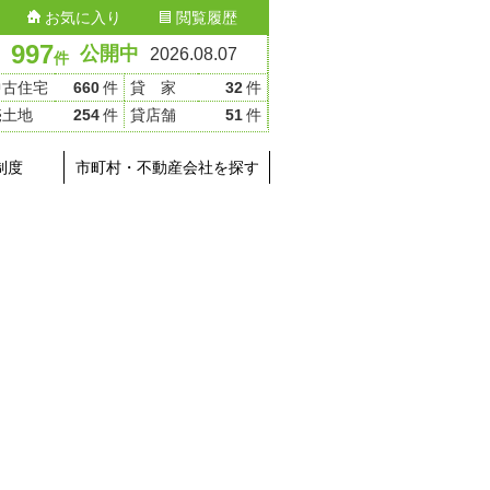
お気に入り
閲覧履歴
997
公開中
2026.08.07
件
中古住宅
660
件
貸 家
32
件
売土地
254
件
貸店舗
51
件
制度
市町村・不動産会社を探す