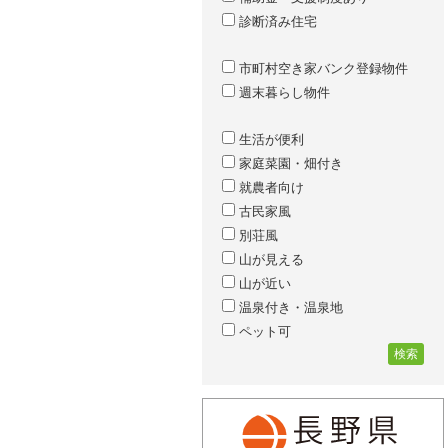
診断済み住宅
市町村空き家バンク登録物件
週末暮らし物件
生活が便利
家庭菜園・畑付き
就農者向け
古民家風
別荘風
山が見える
山が近い
温泉付き・温泉地
ペット可
検索