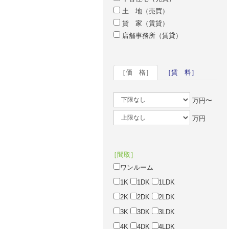
土 地（売買）
貸 家（賃貸）
店舗事務所（賃貸）
［価 格］
［賃 料］
万円〜
万円
［間取］
ワンルーム
1K
1DK
1LDK
2K
2DK
2LDK
3K
3DK
3LDK
4K
4DK
4LDK