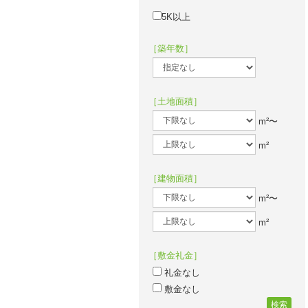
5K以上
［築年数］
［土地面積］
m²〜
m²
［建物面積］
m²〜
m²
［敷金礼金］
礼金なし
敷金なし
検索