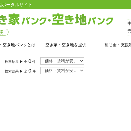
地ポータルサイト
・空き地バンクとは
空き家・空き地を提供
補助金・支援
0
検索結果 ▶ 全
件
0
検索結果 ▶ 全
件