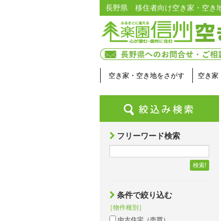
長野県 移住者向け空き家・空き
空き家・空き地をさがす
空き家
フリーワード検索
検索!
条件で絞り込む
［物件種別］
中古住宅（売買）