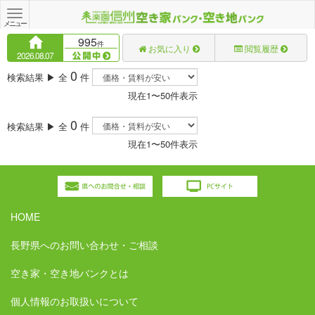
Toggle
navigation
メニュー
995
件
お気に入り
閲覧履歴
2026.08.07
0
検索結果 ▶ 全
件
現在1〜50件表示
0
検索結果 ▶ 全
件
現在1〜50件表示
HOME
長野県へのお問い合わせ・ご相談
空き家・空き地バンクとは
個人情報のお取扱いについて