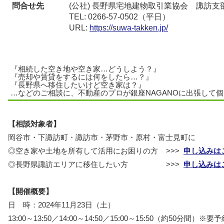
問合せ先
(公社) 長野県宅地建物取引業協会 諏訪支
TEL: 0266-57-0502（平日）
URL:
https://suwa-takken.jp/
『相続した空き地や空き家…どうしよう？』
『売却や賃貸をするには何をしたら…？』
『長野県へ移住したいけど空き家は？』
…などのご相談に、不動産のプロが銀座NAGANOに出張して
【相談対象者】
岡谷市・下諏訪町・諏訪市・茅野市・原村・富士見町に
◎空き家や土地を所有して活用にお困りの方 >>>
申し込みは
◎長野県諏訪エリアに移住したい方 >>>
申し込みは
【開催概要】
日 時：2024年11月23日（土）
13:00～13:50／14:00～14:50／15:00～15:50（約50分間）※要