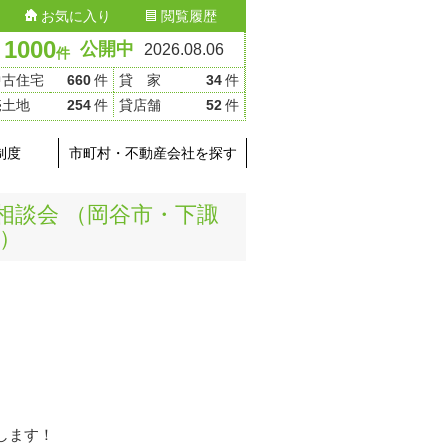
お気に入り
閲覧履歴
1000
公開中
2026.08.06
件
中古住宅
660
件
貸 家
34
件
売土地
254
件
貸店舗
52
件
制度
市町村・不動産会社を探す
き地相談会 （岡谷市・下諏
）
します！