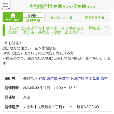
Toggle
navigation
メニュー
999
件
お気に入り
閲覧履歴
2026.08.06
【9/21 (土) 東京開催】空き家・空き地相談会 （岡谷市・下
諏訪町・諏訪市・茅野市・原村・富士見町）
9月も開催！
諏訪地方の住まい・空き家相談会
現地（諏訪）まで行くのは大変と思われる方
不動産のプロが銀座NAGANOに出張して個別相談・受付をいたしま
す！
市町村
長野県
岡谷市
諏訪市
茅野市
下諏訪町
富士見町
原村
開催日時
2024年09月21日 13:00 〜 15:50
開催地
東京
開催場所
東京都中央区銀座５丁目６－５ 銀座NAGANO