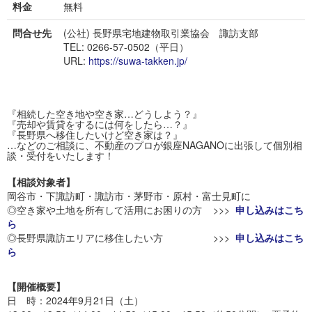
料金
無料
問合せ先
(公社) 長野県宅地建物取引業協会 諏訪支部
TEL: 0266-57-0502（平日）
URL:
https://suwa-takken.jp/
『相続した空き地や空き家…どうしよう？』
『売却や賃貸をするには何をしたら…？』
『長野県へ移住したいけど空き家は？』
…などのご相談に、不動産のプロが銀座NAGANOに出張して個別相
談・受付をいたします！
【相談対象者】
岡谷市・下諏訪町・諏訪市・茅野市・原村・富士見町に
◎空き家や土地を所有して活用にお困りの方 >>>
申し込みはこち
ら
◎長野県諏訪エリアに移住したい方 >>>
申し込みはこち
ら
【開催概要】
日 時：2024年9月21日（土）