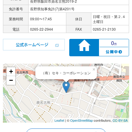
長野県飯田市鼎名古熊2019-2
免許番号
長野県知事免許(7)第4201号
日曜・祝日・第２.４
業務時間
09:00〜17:45
休日
土曜日
電話
0265-22-2944
FAX
0265-21-2130
0
件
×
+
（有）セキ・コーポレーション
−
Leaflet
| ©
OpenStreetMap
contributors,
CC-BY-SA