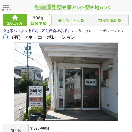
Toggle
navigation
メニュー
998
件
お気に入り
閲覧履歴
2026.08.08
空き家バンク
>
市町村・不動産会社を探す
>
（有）セキ・コーポレーション
（有）セキ・コーポレーション
〒395-0804
所在地