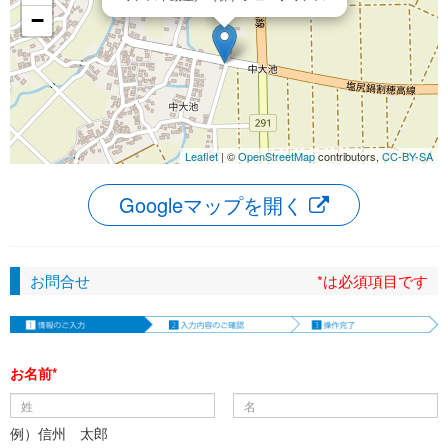
−
Leaflet
| ©
OpenStreetMap
contributors,
CC-BY-SA
Googleマップを開く
お問合せ
*は必須項目です
お名前*
例）信州 太郎