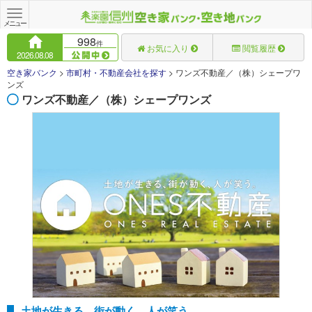
Toggle
navigation
メニュー
998
件
お気に入り
閲覧履歴
2026.08.08
空き家バンク
>
市町村・不動産会社を探す
>
ワンズ不動産／（株）シェープワ
ンズ
ワンズ不動産／（株）シェープワンズ
土地が生きる、街が動く、人が笑う。