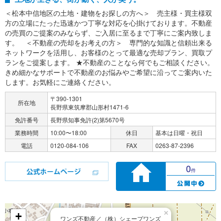
＜松本中信地区の土地・建物をお探しの方へ＞ 売主様・買主様双
方の立場にたった迅速かつ丁寧な対応を心掛けております。不動産
の売買のご提案のみならず、ご入居に至るまで丁寧にご案内致しま
す。 ＜不動産の売却をお考えの方＞ 専門的な知識と信頼出来る
ネットワークを活用し、お客様のとって最適な売却プラン、買取プ
ランをご提案します。 ★不動産のことなら何でもご相談ください。
きめ細かなサポートで不動産のお悩みやご希望に沿ってご案内いた
します。お気軽にご連絡ください。
〒390-1301
所在地
長野県東筑摩郡山形村1471-6
免許番号
長野県知事免許(2)第5670号
業務時間
10:00〜18:00
休日
基本は日曜・祝日
電話
0120-084-106
FAX
0263-87-2396
0
件
×
+
ワンズ不動産／（株）シェープワンズ