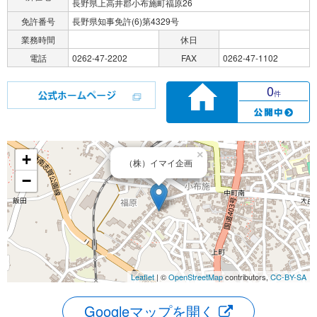
長野県上高井郡小布施町福原26
免許番号
長野県知事免許(6)第4329号
業務時間
休日
電話
0262-47-2202
FAX
0262-47-1102
0
件
×
+
（株）イマイ企画
−
Leaflet
| ©
OpenStreetMap
contributors,
CC-BY-SA
Googleマップを開く