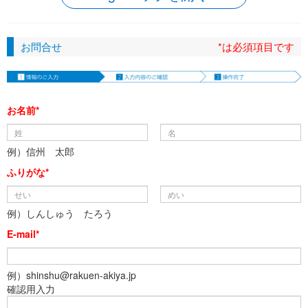
お問合せ
*は必須項目です
お名前*
例）信州 太郎
ふりがな*
例）しんしゅう たろう
E-mail*
例）shinshu@rakuen-akiya.jp
確認用入力