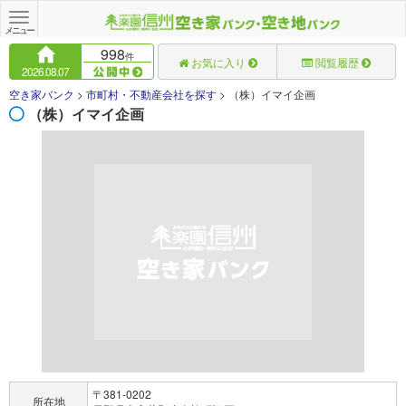
Toggle
navigation
メニュー
998
件
お気に入り
閲覧履歴
2026.08.07
空き家バンク
>
市町村・不動産会社を探す
>
（株）イマイ企画
（株）イマイ企画
〒381-0202
所在地